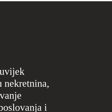
 uvijek
u nekretnina,
ivanje
poslovanja i