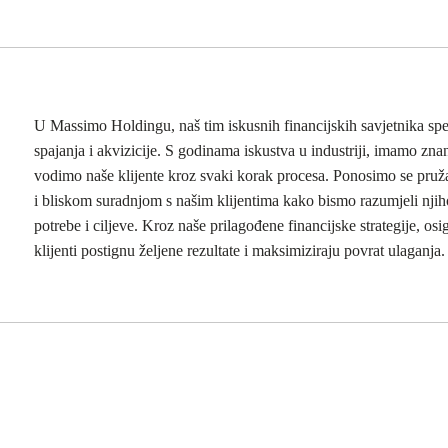
U Massimo Holdingu, naš tim iskusnih financijskih savjetnika spec
spajanja i akvizicije. S godinama iskustva u industriji, imamo znan
vodimo naše klijente kroz svaki korak procesa. Ponosimo se pru
i bliskom suradnjom s našim klijentima kako bismo razumjeli njih
potrebe i ciljeve. Kroz naše prilagođene financijske strategije, os
klijenti postignu željene rezultate i maksimiziraju povrat ulaganja.