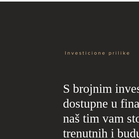
Investicione prilike
S brojnim inves
dostupne u fina
naš tim vam sto
trenutnih i bud