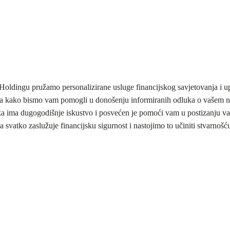
a
ldingu pružamo personalizirane usluge financijskog savjetovanja i up
a kako bismo vam pomogli u donošenju informiranih odluka o vašem 
ka ima dugogodišnje iskustvo i posvećen je pomoći vam u postizanju vaš
 svatko zaslužuje financijsku sigurnost i nastojimo to učiniti stvarnošć