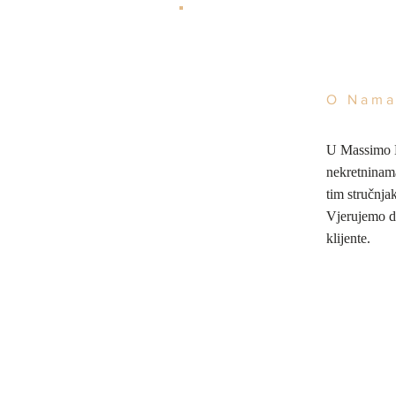
O Nam
U Massimo Ho
nekretninam
tim stručnja
Vjerujemo da
klijente.