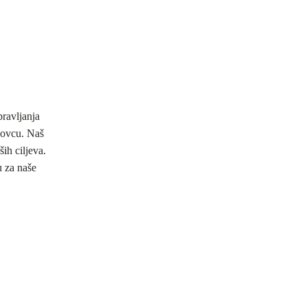
ravljanja
novcu. Naš
ih ciljeva.
u za naše