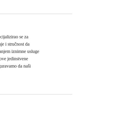
ijalizirao se za
je i stručnost da
žanjem iznimne usluge
ove jedinstvene
iguravamo da naši