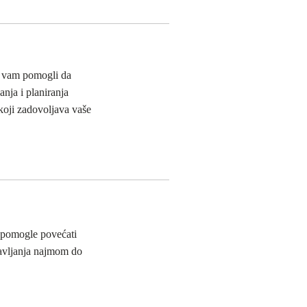
o vam pomogli da
nja i planiranja
koji zadovoljava vaše
 pomogle povećati
ravljanja najmom do